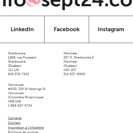
LinkedIn
Facebook
Instagram
Sherbrooke
Montréal
1268, rue Prospect
257 R. Sherbrooke E
Sherbrooke
Montréal
(Québec)
(Québec)
J1J 1J5
H2X 1E3
819 578-7242
514 937-9960
Vancouver
#400, 319 W Hastings St.
Vancouver
(Colombie-Britannique)
V6B 1H6
1 866 627-5724
Carrières
Contact
Inscription à l’infolettre
Politique de cookies