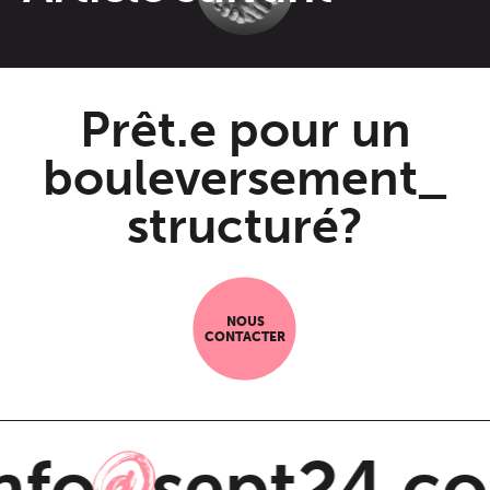
Prêt.e pour un
bouleversement_
structuré?
NOUS
CONTACTER
nfo
sept24.co
@