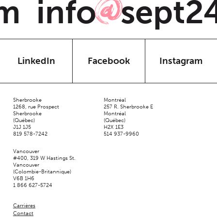
m
info
sept2
@
LinkedIn
Facebook
Instagram
Sherbrooke
Montréal
1268, rue Prospect
257 R. Sherbrooke E
Sherbrooke
Montréal
(Québec)
(Québec)
J1J 1J5
H2X 1E3
819 578-7242
514 937-9960
Vancouver
#400, 319 W Hastings St.
Vancouver
(Colombie-Britannique)
V6B 1H6
1 866 627-5724
Carrières
Contact