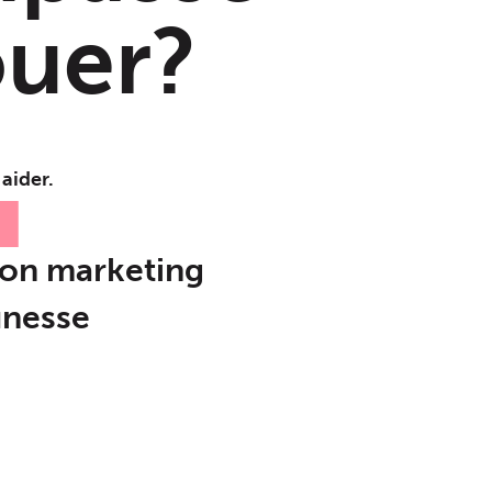
ouer?
aider.
H
on marketing
unesse