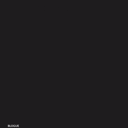
Infolettre
Remplis le formulaire suivant pour
t’abonner à notre infolettre.
JE
M'INSCRIS
BLOGUE