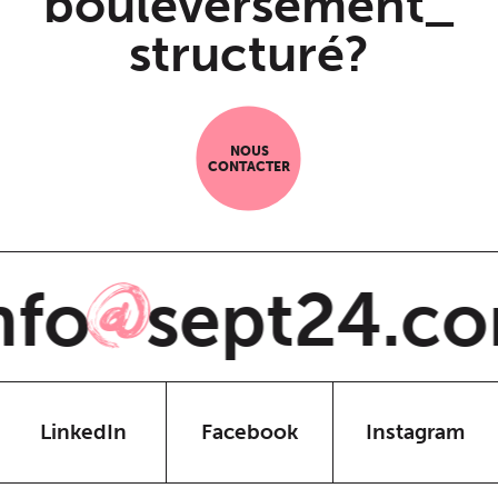
bouleversement_
structuré?
NOUS
CONTACTER
fo
sept24.co
@
LinkedIn
Facebook
Instagram