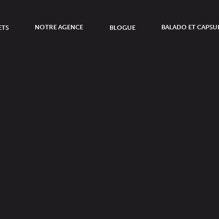
ETS
NOTRE AGENCE
BLOGUE
BALADO ET CAPSU