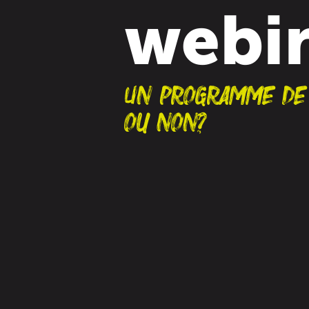
webin
Un programme de d
ou non?