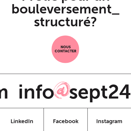
bouleversement_
structuré?
NOUS
CONTACTER
m
info
sept24
@
LinkedIn
Facebook
Instagram