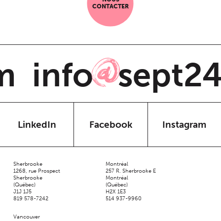
CONTACTER
m
info
sept24
@
LinkedIn
Facebook
Instagram
Sherbrooke
Montréal
1268, rue Prospect
257 R. Sherbrooke E
Sherbrooke
Montréal
(Québec)
(Québec)
J1J 1J5
H2X 1E3
819 578-7242
514 937-9960
Vancouver