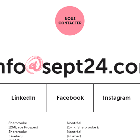
NOUS
CONTACTER
fo
sept24.co
@
LinkedIn
Facebook
Instagram
Sherbrooke
Montréal
1268, rue Prospect
257 R. Sherbrooke E
Sherbrooke
Montréal
(Québec)
(Québec)