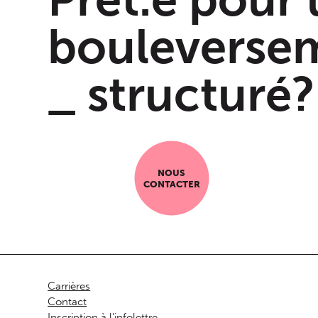
info
sep
@
bouleverse
_ structuré?
NOUS
CONTACTER
Carrières
Contact
Inscription à l’infolettre