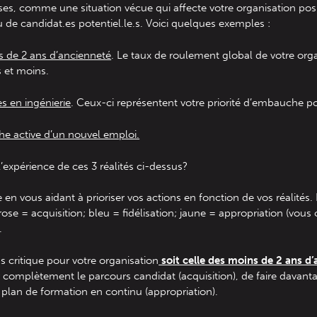
hoses, comme une situation vécue qui affecte votre organisation po
de candidat.es potentiel.le.s. Voici quelques exemples :
s de 2 ans d’ancienneté
. Le taux de roulement global de votre organ
s et moins.
es en ingénierie
. Ceux-ci représentent votre priorité d’embauche po
he active d’un nouvel emploi.
expérience de ces 3 réalités ci-dessus?
 en vous aidant à prioriser vos actions en fonction de vos réalités. 
rose = acquisition; bleu = fidélisation; jaune = appropriation (vou
.
us critique pour votre organisation
soit celle des moins de 2 ans d
ir complètement le parcours candidat (acquisition), de faire dava
un plan de formation en continu (appropriation).