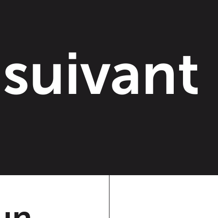
 suivant
 un