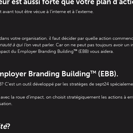
r est aussi forte que votre plan d’act
vant tout être vécue à l’interne et à l’externe.
ns votre organisation, il faut décider par quelle action commence
auté à qui l’
on veut parler. Car on ne peut pas toujours avoir un
TM
mpact du Employer Branding Building
(EBB) vous aidera.
mployer Branding Building
(EBB).
TM
? C’est un outil développé par les stratèges de sept24 spécialemen
r avec la roue d’impact, on choisit stratégiquement les actions à e
sation.
ité
?