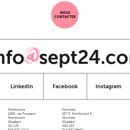
NOUS
CONTACTER
fo
sept24.co
@
LinkedIn
Facebook
Instagram
Sherbrooke
Montréal
1268, rue Prospect
257 R. Sherbrooke E
Sherbrooke
Montréal
(Québec)
(Québec)
J1J 1J5
H2X 1E3
819 578-7242
514 937-9960