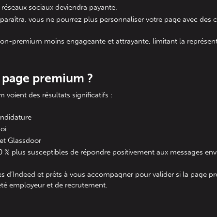
os réseaux sociaux deviendra payante.
sparaîtra, vous ne pourrez plus personnaliser votre page avec des c
on-premium moins engageante et attrayante, limitant la représen
e page premium ?
oient des résultats significatifs :
andidature
oi
 et Glassdoor
0 % plus susceptibles de répondre positivement aux messages env
d’Indeed et prêts à vous accompagner pour valider si la page pre
iété employeur et de recrutement.