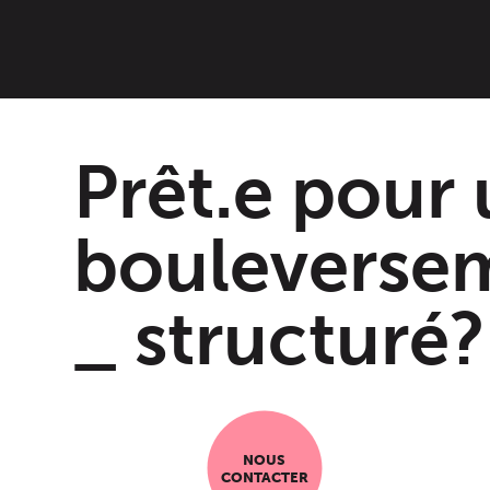
Prêt.e pour
info
s
@
bouleverse
_ structuré?
NOUS
CONTACTER